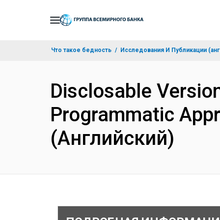
Skip
to
Main
Что такое бедность
Исследования И Публикации (анг
Navigation
Disclosable Version
Programmatic Appr
(Английский)