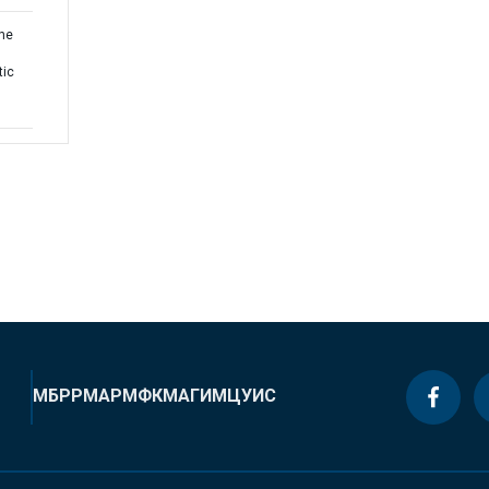
the
tic
МБРР
МАР
МФК
МАГИ
МЦУИС