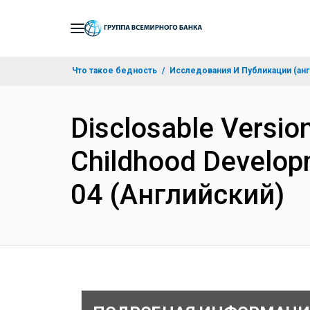
Skip
to
Main
Что такое бедность
Исследования И Публикации (анг
Navigation
Disclosable Version
Childhood Developm
04 (Английский)