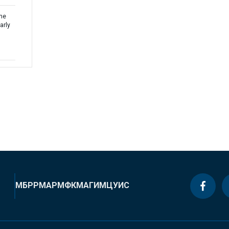
the
arly
МБРР
МАР
МФК
МАГИ
МЦУИС