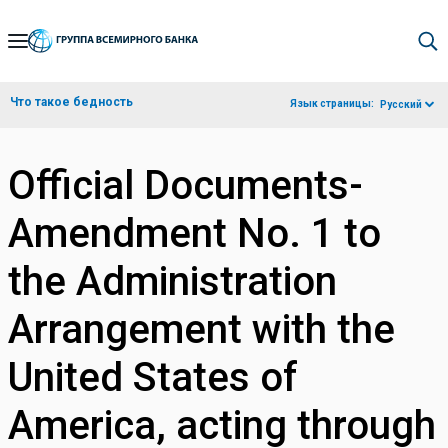
Skip
to
Main
Что такое бедность
Язык страницы:
Русский
Navigation
Official Documents-
Amendment No. 1 to
the Administration
Arrangement with the
United States of
America, acting through