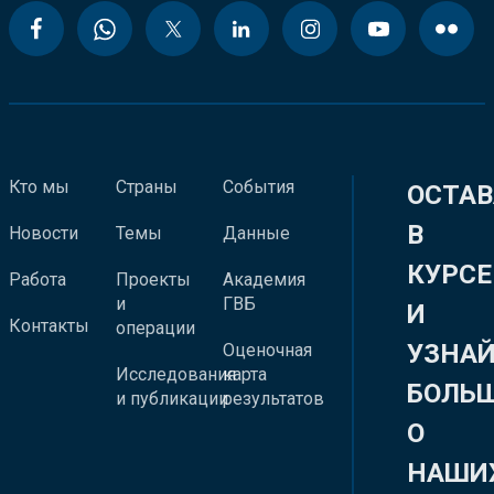
Кто мы
Страны
События
ОСТАВ
В
Новости
Темы
Данные
КУРСЕ
Работа
Проекты
Академия
и
ГВБ
И
Контакты
операции
УЗНА
Оценочная
Исследования
карта
БОЛЬ
и публикации
результатов
О
НАШИ