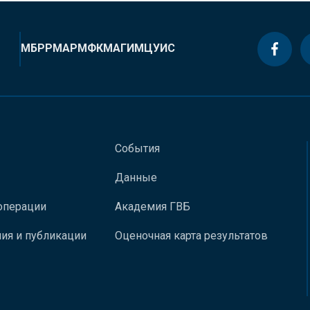
МБРР
МАР
МФК
МАГИ
МЦУИС
События
Данные
операции
Академия ГВБ
ия и публикации
Оценочная карта результатов