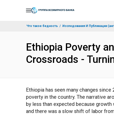
Skip
to
Main
Что такое бедность
Исследования И Публикации (анг
Navigation
Ethiopia Poverty a
Crossroads - Turni
Ethiopia has seen many changes since 20
poverty in the country. The narrative ar
by less than expected because growth 
and there was a slow shift of labor from