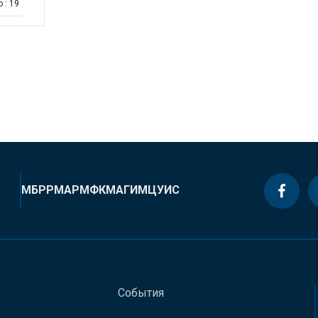
 : 19
МБРР
МАР
МФК
МАГИ
МЦУИС
События