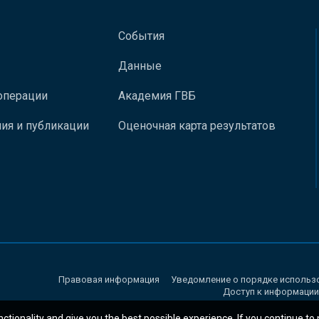
События
Данные
операции
Академия ГВБ
ия и публикации
Оценочная карта результатов
Правовая информация
Уведомление о порядке использ
Доступ к информации
nctionality and give you the best possible experience. If you continue to