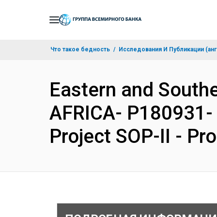
Skip
to
Main
Что такое бедность
Исследования И Публикации (анг
Navigation
Eastern and Sout
AFRICA- P180931- E
Project SOP-II - P