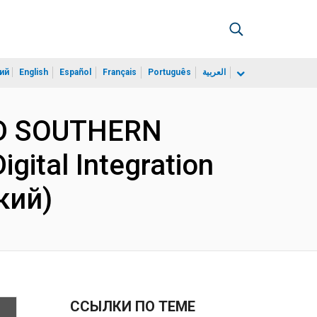
ий
English
Español
Français
Português
العربية
AND SOUTHERN
gital Integration
кий)
ССЫЛКИ ПО ТЕМЕ