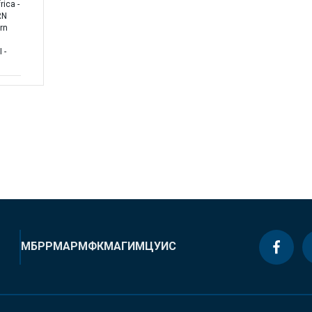
ica -
RN
rn
 -
МБРР
МАР
МФК
МАГИ
МЦУИС