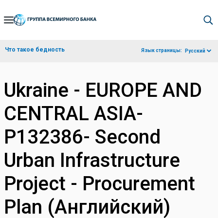
Skip
to
Main
Что такое бедность
Язык страницы:
Русский
Navigation
Ukraine - EUROPE AND
CENTRAL ASIA-
P132386- Second
Urban Infrastructure
Project - Procurement
Plan (Английский)