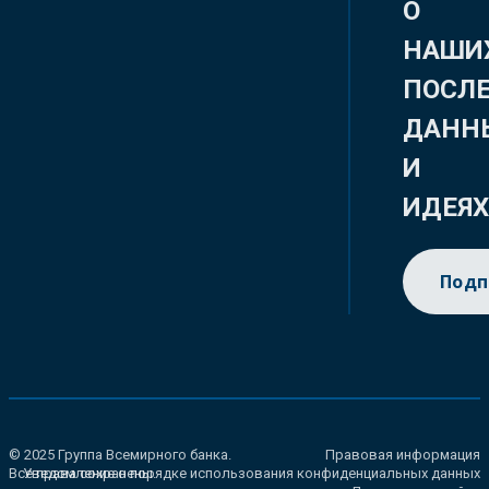
О
НАШИ
ПОСЛ
ДАНН
И
ИДЕЯ
Подп
© 2025 Группа Всемирного банка.
Правовая информация
Все права сохранены.
Уведомление о порядке использования конфиденциальных данных