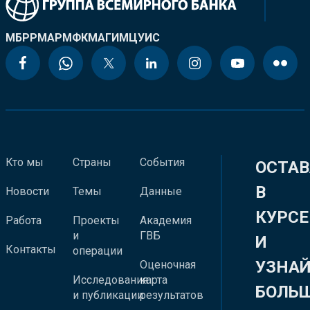
МБРР
МАР
МФК
МАГИ
МЦУИС
Кто мы
Страны
События
ОСТАВ
В
Новости
Темы
Данные
КУРСЕ
Работа
Проекты
Академия
и
ГВБ
И
Контакты
операции
УЗНА
Оценочная
Исследования
карта
БОЛЬ
и публикации
результатов