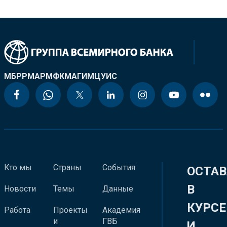
МБРР
МАР
МФК
МАГИ
МЦУИС
Кто мы
Страны
События
ОСТАВ
В
Новости
Темы
Данные
КУРСЕ
Работа
Проекты
Академия
и
ГВБ
И