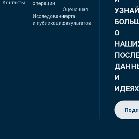
Контакты
операции
УЗНА
Оценочная
Исследования
карта
БОЛЬ
и публикации
результатов
О
НАШИ
ПОСЛ
ДАНН
И
ИДЕЯ
Подп