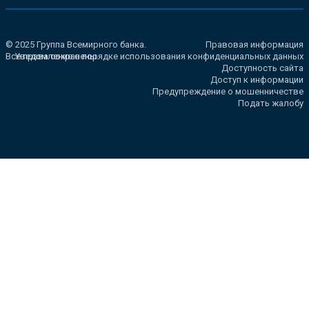
© 2025 Группа Всемирного банка.
Правовая информация
Все права сохранены.
Уведомление о порядке использования конфиденциальных данных
Доступность сайта
Доступ к информации
Предупреждение о мошенничестве
Подать жалобу