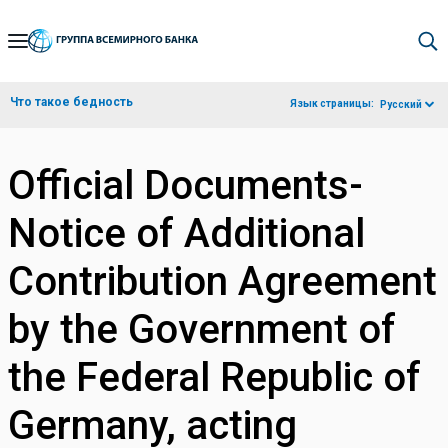
Skip
to
Main
Что такое бедность
Язык страницы:
Русский
Navigation
Official Documents-
Notice of Additional
Contribution Agreement
by the Government of
the Federal Republic of
Germany, acting