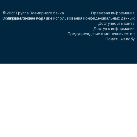
© 2025 Группа Всемирного банка.
Правовая информация
Все права сохранены.
Уведомление о порядке использования конфиденциальных данных
Доступность сайта
Доступ к информации
Предупреждение о мошенничестве
Подать жалобу