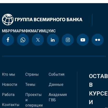
МБРР
МАР
МФК
МАГИ
МЦУИС
Кто мы
Страны
События
ОСТАВ
В
Новости
Темы
Данные
КУРСЕ
Работа
Проекты
Академия
и
ГВБ
И
Контакты
операции