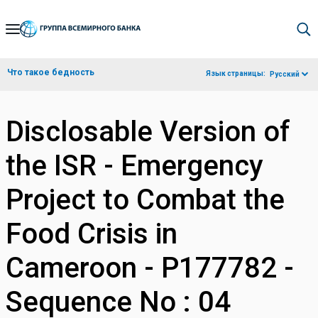
Skip
to
Main
Что такое бедность
Язык страницы:
Русский
Navigation
Disclosable Version of
the ISR - Emergency
Project to Combat the
Food Crisis in
Cameroon - P177782 -
Sequence No : 04