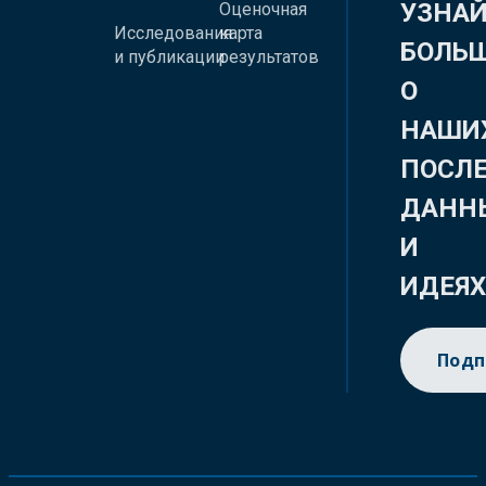
УЗНА
Оценочная
Исследования
карта
БОЛЬ
и публикации
результатов
О
НАШИ
ПОСЛ
ДАНН
И
ИДЕЯ
Подп