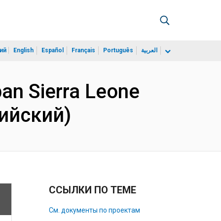
ий
English
Español
Français
Português
العربية
rban Sierra Leone
лийский)
ССЫЛКИ ПО ТЕМЕ
См. документы по проектам