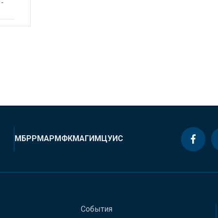
 -
МБРР
МАР
МФК
МАГИ
МЦУИС
События