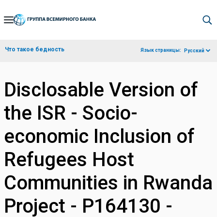
Skip
to
Main
Что такое бедность
Язык страницы:
Русский
Navigation
Disclosable Version of
the ISR - Socio-
economic Inclusion of
Refugees Host
Communities in Rwanda
Project - P164130 -