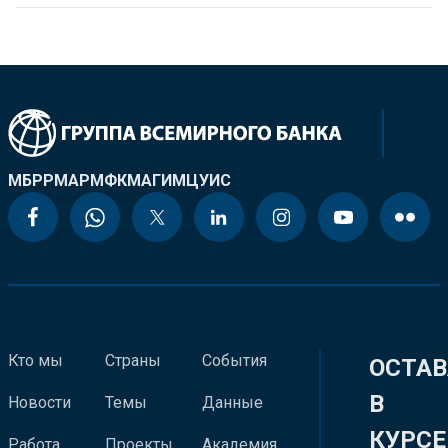
МБРР
МАР
МФК
МАГИ
МЦУИС
Кто мы
Страны
События
ОСТАВ
В
Новости
Темы
Данные
КУРСЕ
Работа
Проекты
Академия