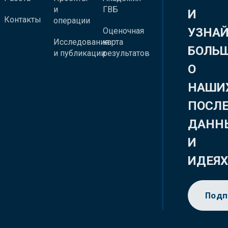
и
ГВБ
И
Контакты
операции
УЗНА
Оценочная
Исследования
карта
БОЛЬ
и публикации
результатов
О
НАШИ
ПОСЛ
ДАНН
И
ИДЕЯ
Подп