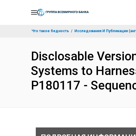
Skip
to
Main
Что такое бедность
Исследования И Публикации (анг
Navigation
Disclosable Version
Systems to Harness
P180117 - Sequenc