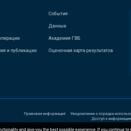
События
Данные
операции
Академия ГВБ
ия и публикации
Оценочная карта результатов
Правовая информация
Уведомление о порядке использ
Доступ к информации
nctionality and give you the best possible experience. If you continue to