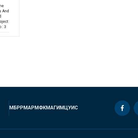
the
ns And
d
oject
 : 3
МБРР
МАР
МФК
МАГИ
МЦУИС