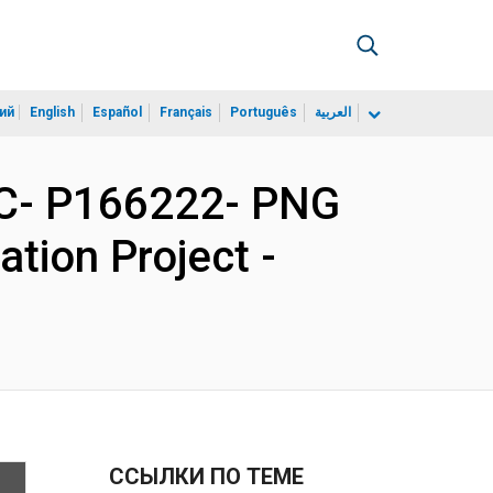
ий
English
Español
Français
Português
العربية
IC- P166222- PNG
ation Project -
ССЫЛКИ ПО ТЕМЕ