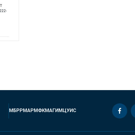
ST
222-
МБРР
МАР
МФК
МАГИ
МЦУИС