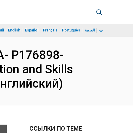
ий
English
Español
Français
Português
العربية
A- P176898-
on and Skills
(Английский)
ССЫЛКИ ПО ТЕМЕ