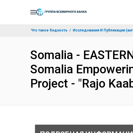
Skip
to
Main
Что такое бедность
Исследования И Публикации (анг
Navigation
Somalia - EASTER
Somalia Empowerin
Project - "Rajo Ka