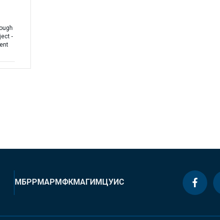
ough
ect -
ent
МБРР
МАР
МФК
МАГИ
МЦУИС