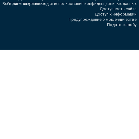
Все права сохранены.
Уведомление о порядке использования конфиденциальных данных
Доступность сайта
Доступ к информации
Предупреждение о мошенничестве
Подать жалобу