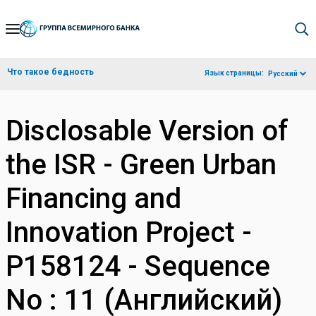
Skip
to
Main
Что такое бедность
Язык страницы:
Русский
Navigation
Disclosable Version of
the ISR - Green Urban
Financing and
Innovation Project -
P158124 - Sequence
No : 11 (Английский)