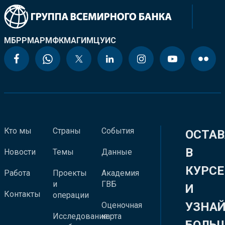
МБРР
МАР
МФК
МАГИ
МЦУИС
Кто мы
Страны
События
ОСТАВ
В
Новости
Темы
Данные
КУРСЕ
Работа
Проекты
Академия
и
ГВБ
И
Контакты
операции
УЗНА
Оценочная
Исследования
карта