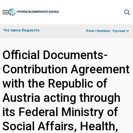
Skip
to
Main
Что такое бедность
Язык страницы:
Русский
Navigation
Official Documents-
Contribution Agreement
with the Republic of
Austria acting through
its Federal Ministry of
Social Affairs, Health,