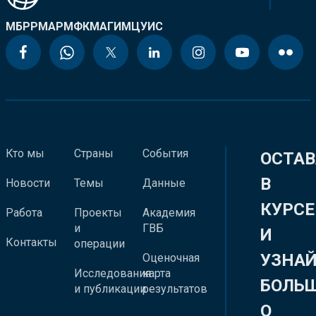
МБРР
МАР
МФК
МАГИ
МЦУИС
Кто мы
Страны
События
ОСТАВ
В
Новости
Темы
Данные
КУРСЕ
Работа
Проекты
Академия
и
ГВБ
И
Контакты
операции
УЗНА
Оценочная
Исследования
карта
БОЛЬ
и публикации
результатов
О