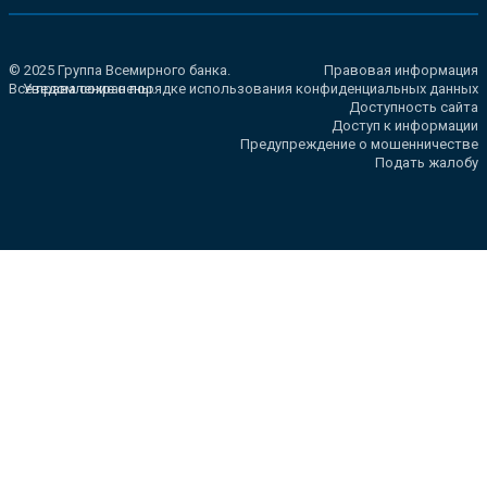
© 2025 Группа Всемирного банка.
Правовая информация
Все права сохранены.
Уведомление о порядке использования конфиденциальных данных
Доступность сайта
Доступ к информации
Предупреждение о мошенничестве
Подать жалобу