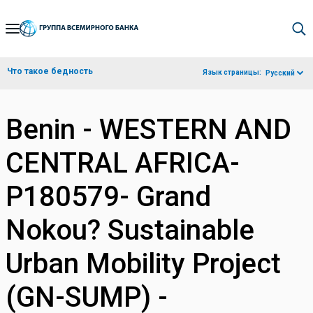
Skip
to
Main
Что такое бедность
Язык страницы:
Русский
Navigation
Benin - WESTERN AND
CENTRAL AFRICA-
P180579- Grand
Nokou? Sustainable
Urban Mobility Project
(GN-SUMP) -