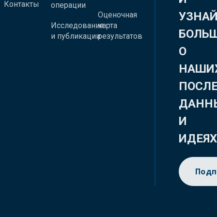
Контакты
операции
УЗНА
Оценочная
Исследования
карта
БОЛЬ
и публикации
результатов
О
НАШИ
ПОСЛ
ДАНН
И
ИДЕЯ
Подп