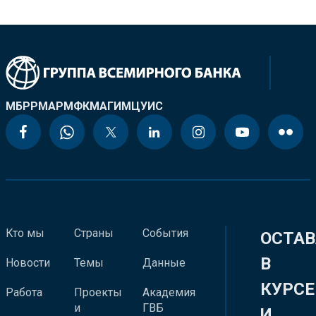
МБРР
МАР
МФК
МАГИ
МЦУИС
Кто мы
Страны
События
ОСТАВ
В
Новости
Темы
Данные
КУРСЕ
Работа
Проекты
Академия
и
ГВБ
И