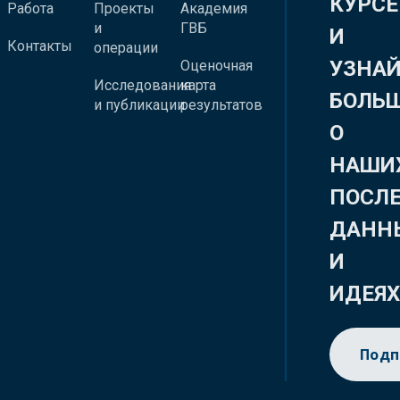
КУРСЕ
Работа
Проекты
Академия
и
ГВБ
И
Контакты
операции
УЗНА
Оценочная
Исследования
карта
БОЛЬ
и публикации
результатов
О
НАШИ
ПОСЛ
ДАНН
И
ИДЕЯ
Подп