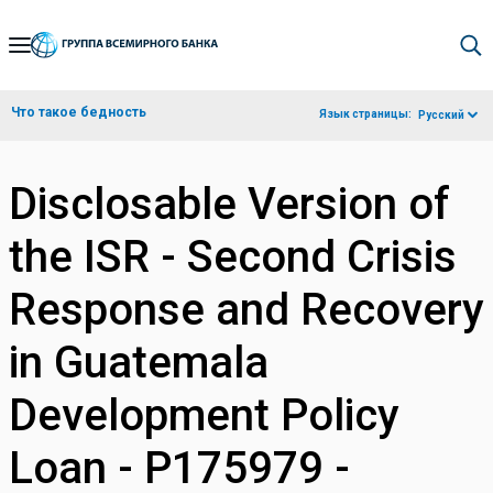
Skip
to
Main
Что такое бедность
Язык страницы:
Русский
Navigation
Disclosable Version of
the ISR - Second Crisis
Response and Recovery
in Guatemala
Development Policy
Loan - P175979 -