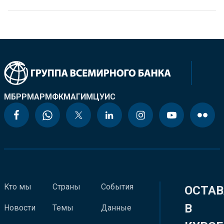
МБРР
МАР
МФК
МАГИ
МЦУИС
Кто мы
Страны
События
ОСТАВ
В
Новости
Темы
Данные