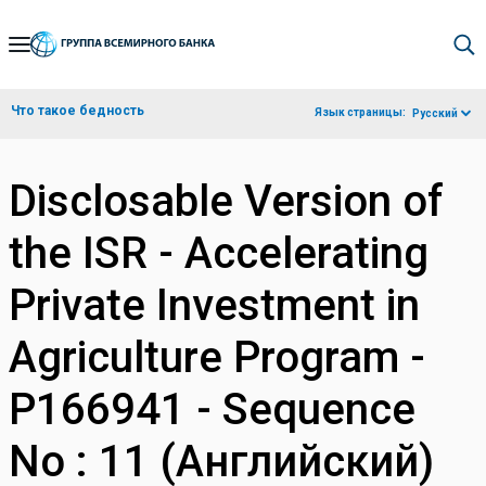
Skip
to
Main
Что такое бедность
Язык страницы:
Русский
Navigation
Disclosable Version of
the ISR - Accelerating
Private Investment in
Agriculture Program -
P166941 - Sequence
No : 11 (Английский)