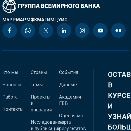
МБРР
МАР
МФК
МАГИ
МЦУИС
Кто мы
Страны
События
ОСТАВ
В
Новости
Темы
Данные
КУРСЕ
Работа
Проекты
Академия
и
ГВБ
И
Контакты
операции
УЗНА
Оценочная
Исследования
карта
БОЛЬ
и публикации
результатов