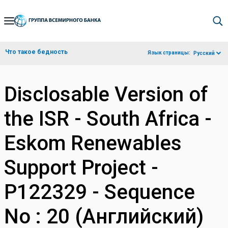
Skip
to
Main
Что такое бедность
Язык страницы:
Русский
Navigation
Disclosable Version of
the ISR - South Africa -
Eskom Renewables
Support Project -
P122329 - Sequence
No : 20 (Английский)