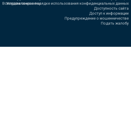
Все права сохранены.
Уведомление о порядке использования конфиденциальных данных
Доступность сайта
Доступ к информации
Предупреждение о мошенничестве
Подать жалобу