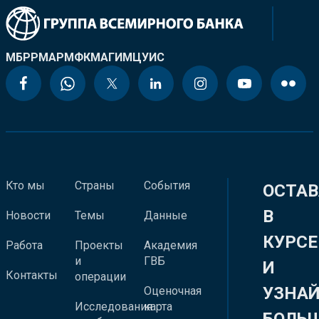
МБРР
МАР
МФК
МАГИ
МЦУИС
Кто мы
Страны
События
ОСТАВ
В
Новости
Темы
Данные
КУРСЕ
Работа
Проекты
Академия
и
ГВБ
И
Контакты
операции
УЗНА
Оценочная
Исследования
карта