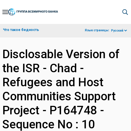
Skip
to
Main
Что такое бедность
Язык страницы:
Русский
Navigation
Disclosable Version of
the ISR - Chad -
Refugees and Host
Communities Support
Project - P164748 -
Sequence No : 10