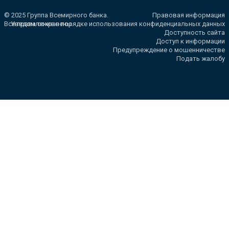
© 2025 Группа Всемирного банка.
Правовая информация
Все права сохранены.
Уведомление о порядке использования конфиденциальных данных
Доступность сайта
Доступ к информации
Предупреждение о мошенничестве
Подать жалобу