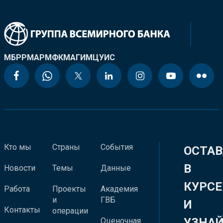
МБРР
МАР
МФК
МАГИ
МЦУИС
Кто мы
Страны
События
ОСТАВ
В
Новости
Темы
Данные
КУРСЕ
Работа
Проекты
Академия
и
ГВБ
И
Контакты
операции
УЗНА
Оценочная