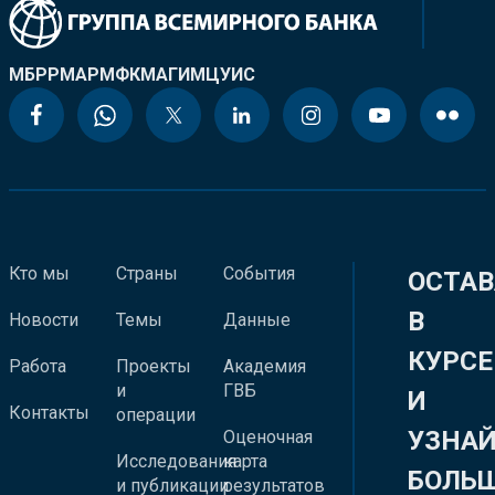
МБРР
МАР
МФК
МАГИ
МЦУИС
Кто мы
Страны
События
ОСТАВ
В
Новости
Темы
Данные
КУРСЕ
Работа
Проекты
Академия
и
ГВБ
И
Контакты
операции
УЗНА
Оценочная
Исследования
карта
БОЛЬ
и публикации
результатов