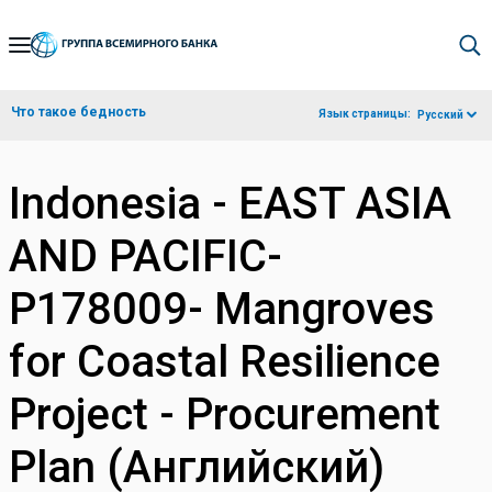
Skip
to
Main
Что такое бедность
Язык страницы:
Русский
Navigation
Indonesia - EAST ASIA
AND PACIFIC-
P178009- Mangroves
for Coastal Resilience
Project - Procurement
Plan (Английский)