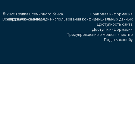
© 2025 Группа Всемирного банка.
Правовая информация
Все права сохранены.
Уведомление о порядке использования конфиденциальных данных
Доступность сайта
Доступ к информации
Предупреждение о мошенничестве
Подать жалобу