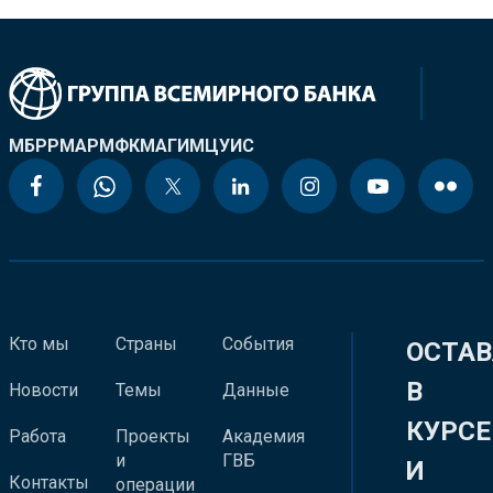
МБРР
МАР
МФК
МАГИ
МЦУИС
Кто мы
Страны
События
ОСТАВ
В
Новости
Темы
Данные
КУРСЕ
Работа
Проекты
Академия
и
ГВБ
И
Контакты
операции