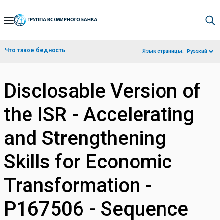
Skip
to
Main
Что такое бедность
Язык страницы:
Русский
Navigation
Disclosable Version of
the ISR - Accelerating
and Strengthening
Skills for Economic
Transformation -
P167506 - Sequence