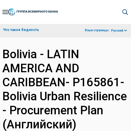
Skip
to
Main
Что такое бедность
Язык страницы:
Русский
Navigation
Bolivia - LATIN
AMERICA AND
CARIBBEAN- P165861-
Bolivia Urban Resilience
- Procurement Plan
(Английский)