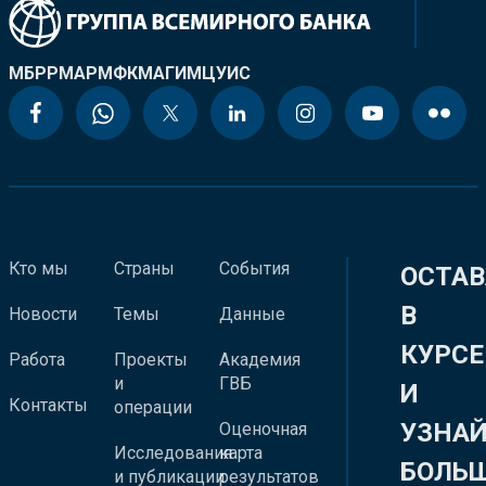
МБРР
МАР
МФК
МАГИ
МЦУИС
Кто мы
Страны
События
ОСТАВ
В
Новости
Темы
Данные
КУРСЕ
Работа
Проекты
Академия
и
ГВБ
И
Контакты
операции
УЗНА
Оценочная
Исследования
карта
БОЛЬ
и публикации
результатов