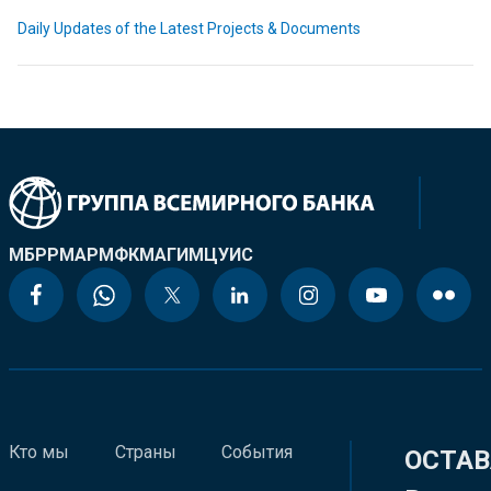
Daily Updates of the Latest Projects & Documents
МБРР
МАР
МФК
МАГИ
МЦУИС
Кто мы
Страны
События
ОСТАВ