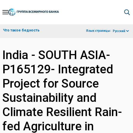
Skip
to
Main
Что такое бедность
Язык страницы:
Русский
Navigation
India - SOUTH ASIA-
P165129- Integrated
Project for Source
Sustainability and
Climate Resilient Rain-
fed Agriculture in