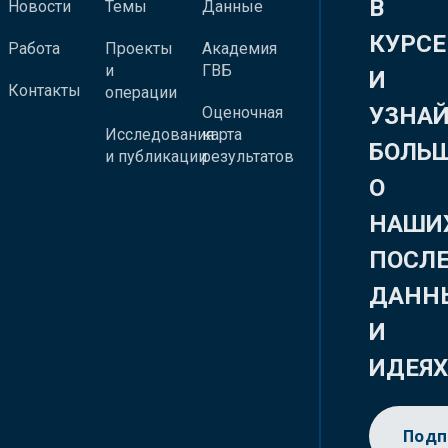
В
Новости
Темы
Данные
КУРСЕ
Работа
Проекты
Академия
и
ГВБ
И
Контакты
операции
УЗНА
Оценочная
Исследования
карта
БОЛЬ
и публикации
результатов
О
НАШИ
ПОСЛ
ДАНН
И
ИДЕЯ
Подп