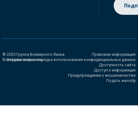
Подп
© 2025 Группа Всемирного банка.
Правовая информация
Все права сохранены.
Уведомление о порядке использования конфиденциальных данных
Доступность сайта
Доступ к информации
Предупреждение о мошенничестве
Подать жалобу