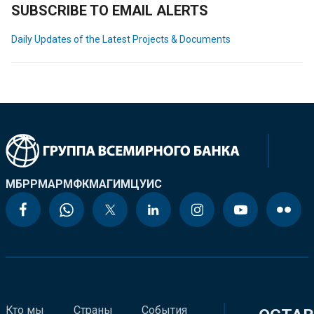
SUBSCRIBE TO EMAIL ALERTS
Daily Updates of the Latest Projects & Documents
МБРР
МАР
МФК
МАГИ
МЦУИС
Кто мы
Страны
События