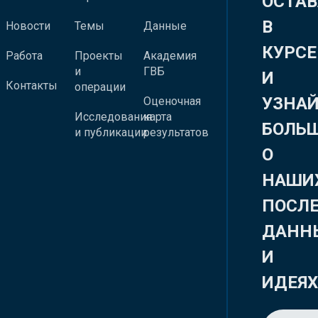
ОСТАВ
В
Новости
Темы
Данные
КУРСЕ
Работа
Проекты
Академия
и
ГВБ
И
Контакты
операции
УЗНА
Оценочная
Исследования
карта
БОЛЬ
и публикации
результатов
О
НАШИ
ПОСЛ
ДАНН
И
ИДЕЯ