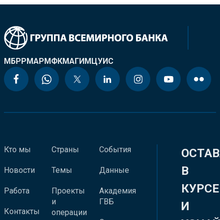
МБРР
МАР
МФК
МАГИ
МЦУИС
Кто мы
Страны
События
ОСТАВ
В
Новости
Темы
Данные
КУРСЕ
Работа
Проекты
Академия
и
ГВБ
И
Контакты
операции