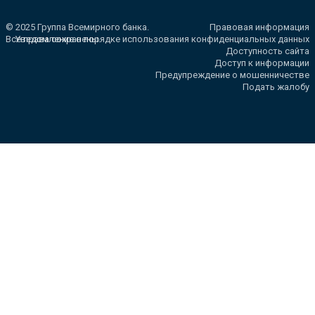
© 2025 Группа Всемирного банка.
Правовая информация
Все права сохранены.
Уведомление о порядке использования конфиденциальных данных
Доступность сайта
Доступ к информации
Предупреждение о мошенничестве
Подать жалобу