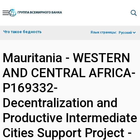
Skip
to
Main
Что такое бедность
Язык страницы:
Русский
Navigation
Mauritania - WESTERN
AND CENTRAL AFRICA-
P169332-
Decentralization and
Productive Intermediate
Cities Support Project -