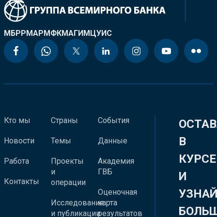
МБРР
МАР
МФК
МАГИ
МЦУИС
Кто мы
Страны
События
ОСТАВ
В
Новости
Темы
Данные
КУРСЕ
Работа
Проекты
Академия
и
ГВБ
И
Контакты
операции
УЗНА
Оценочная
Исследования
карта
БОЛЬ
и публикации
результатов