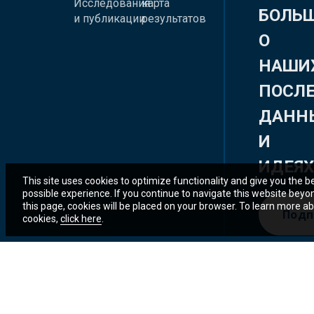
Исследования
карта
БОЛЬ
и публикации
результатов
О
НАШИ
ПОСЛ
ДАНН
И
ИДЕЯ
This site uses cookies to optimize functionality and give you the b
possible experience. If you continue to navigate this website beyo
this page, cookies will be placed on your browser. To learn more a
Подп
cookies,
click here
.