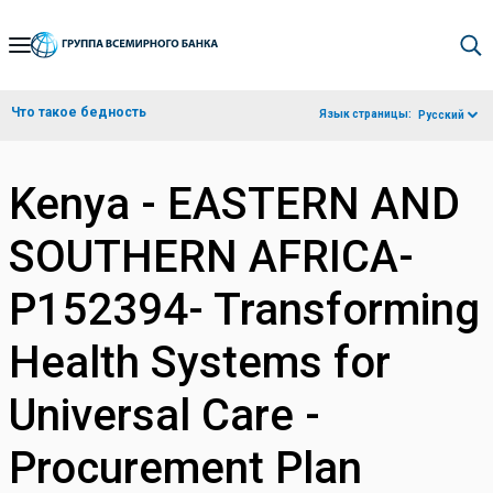
Skip
to
Main
Что такое бедность
Язык страницы:
Русский
Navigation
Kenya - EASTERN AND
SOUTHERN AFRICA-
P152394- Transforming
Health Systems for
Universal Care -
Procurement Plan