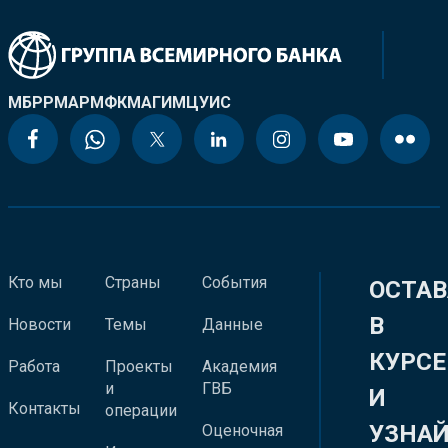
МБРР
МАР
МФК
МАГИ
МЦУИС
Кто мы
Страны
События
ОСТАВ
В
Новости
Темы
Данные
КУРСЕ
Работа
Проекты
Академия
и
ГВБ
И
Контакты
операции
УЗНА
Оценочная