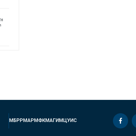
TH
h
МБРР
МАР
МФК
МАГИ
МЦУИС