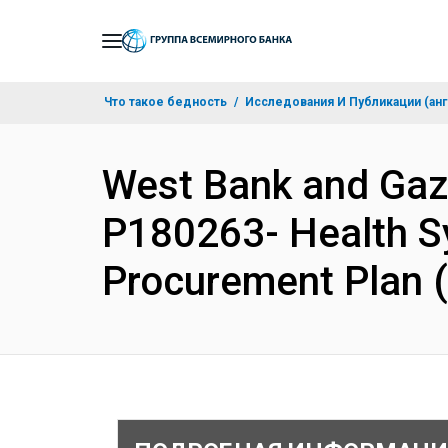
Skip
to
Main
Что такое бедность
Исследования И Публикации (анг
Navigation
West Bank and Ga
P180263- Health Sy
Procurement Plan 