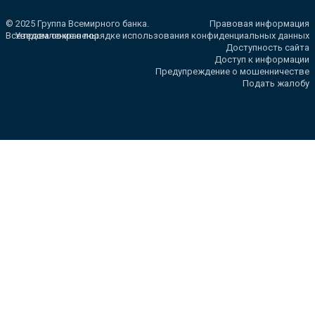
© 2025 Группа Всемирного банка.
Правовая информация
Все права сохранены.
Уведомление о порядке использования конфиденциальных данных
Доступность сайта
Доступ к информации
Предупреждение о мошенничестве
Подать жалобу