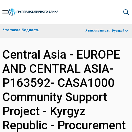
Skip
to
Main
Что такое бедность
Язык страницы:
Русский
Navigation
Central Asia - EUROPE
AND CENTRAL ASIA-
P163592- CASA1000
Community Support
Project - Kyrgyz
Republic - Procurement