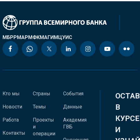
МБРР
МАР
МФК
МАГИ
МЦУИС
Кто мы
Страны
События
ОСТАВ
В
Новости
Темы
Данные
КУРСЕ
Работа
Проекты
Академия
и
ГВБ
И
Контакты
операции
Оценочная