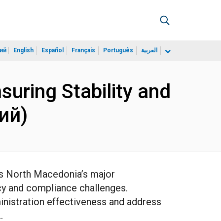
ий
English
Español
Français
Português
العربية
uring Stability and
кий)
zes North Macedonia’s major
icy and compliance challenges.
inistration effectiveness and address
.