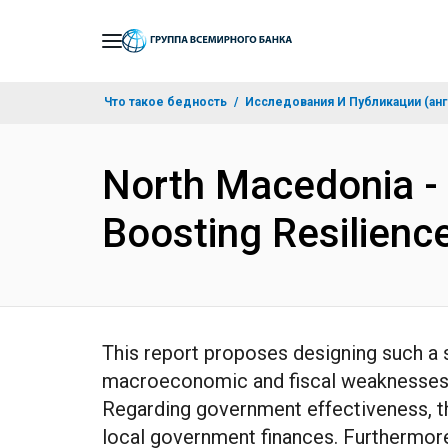
Skip
to
Main
Что такое бедность
Исследования И Публикации (анг
Navigation
North Macedonia - 
Boosting Resilienc
This report proposes designing such a 
macroeconomic and fiscal weaknesses, ri
Regarding government effectiveness, th
local government finances. Furthermore,