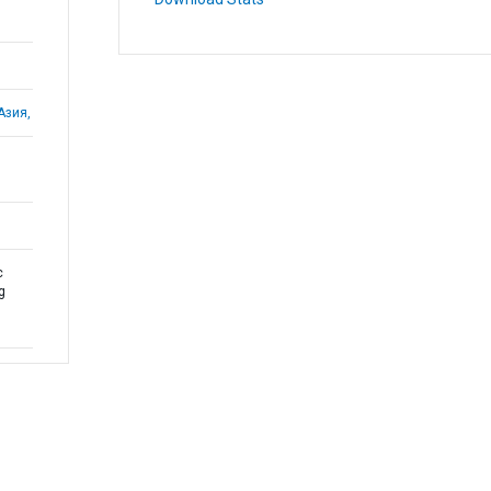
Азия,
c
g