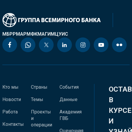
МБРР
МАР
МФК
МАГИ
МЦУИС
Кто мы
Страны
События
ОСТАВ
В
Новости
Темы
Данные
КУРСЕ
Работа
Проекты
Академия
и
ГВБ
И
Контакты
операции
УЗНА
Оценочная