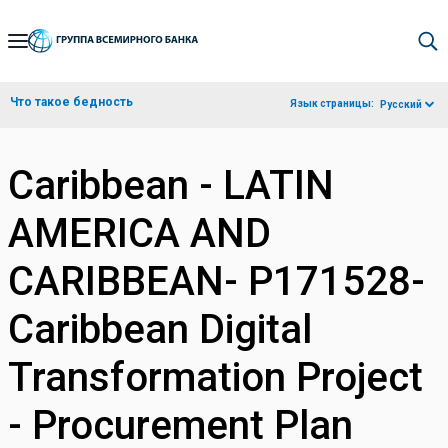
Skip
to
Main
Что такое бедность
Язык страницы:
Русский
Navigation
Caribbean - LATIN
AMERICA AND
CARIBBEAN- P171528-
Caribbean Digital
Transformation Project
- Procurement Plan