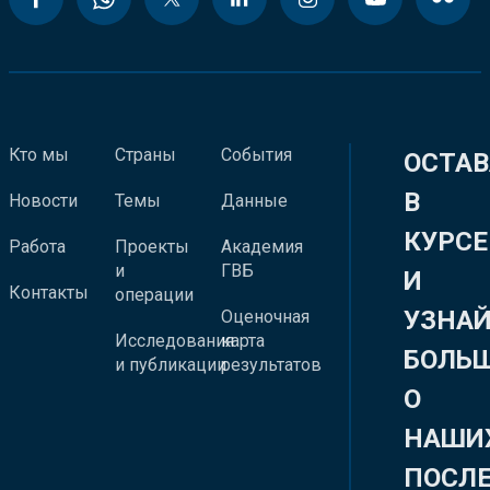
Кто мы
Страны
События
ОСТАВ
В
Новости
Темы
Данные
КУРСЕ
Работа
Проекты
Академия
и
ГВБ
И
Контакты
операции
УЗНА
Оценочная
Исследования
карта
БОЛЬ
и публикации
результатов
О
НАШИ
ПОСЛ