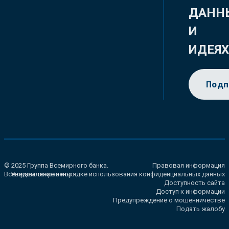
ДАНН
И
ИДЕЯ
Подп
© 2025 Группа Всемирного банка.
Правовая информация
Все права сохранены.
Уведомление о порядке использования конфиденциальных данных
Доступность сайта
Доступ к информации
Предупреждение о мошенничестве
Подать жалобу