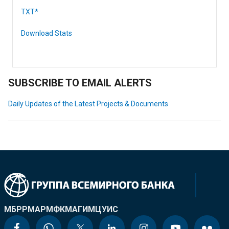
TXT*
Download Stats
SUBSCRIBE TO EMAIL ALERTS
Daily Updates of the Latest Projects & Documents
МБРР
МАР
МФК
МАГИ
МЦУИС