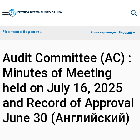
Skip
to
Main
Что такое бедность
Язык страницы:
Русский
Navigation
Audit Committee (AC) :
Minutes of Meeting
held on July 16, 2025
and Record of Approval
June 30 (Английский)