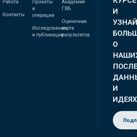
КУРСЕ
Работа
Проекты
Академия
и
ГВБ
И
Контакты
операции
УЗНА
Оценочная
Исследования
карта
БОЛЬ
и публикации
результатов
О
НАШИ
ПОСЛ
ДАНН
И
ИДЕЯ
Подп