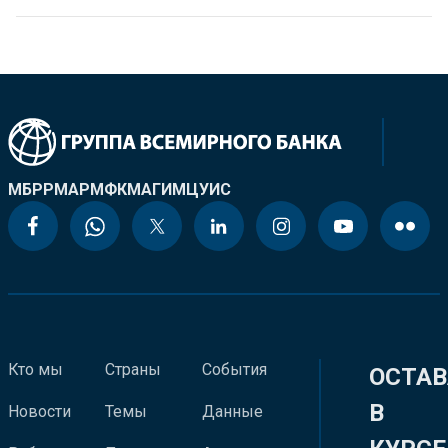
МБРР
МАР
МФК
МАГИ
МЦУИС
Кто мы
Страны
События
ОСТАВ
В
Новости
Темы
Данные