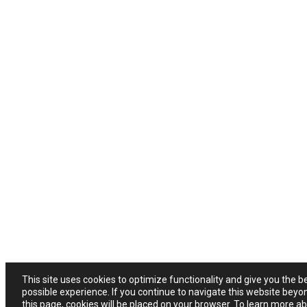
This site uses cookies to optimize functionality and give you the b
possible experience. If you continue to navigate this website beyo
this page, cookies will be placed on your browser. To learn more a