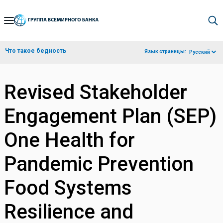
Skip
to
Main
Что такое бедность
Язык страницы:
Русский
Navigation
Revised Stakeholder
Engagement Plan (SEP)
One Health for
Pandemic Prevention
Food Systems
Resilience and