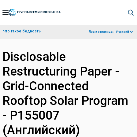
Skip
to
Main
Что такое бедность
Язык страницы:
Русский
Navigation
Disclosable
Restructuring Paper -
Grid-Connected
Rooftop Solar Program
- P155007
(Английский)