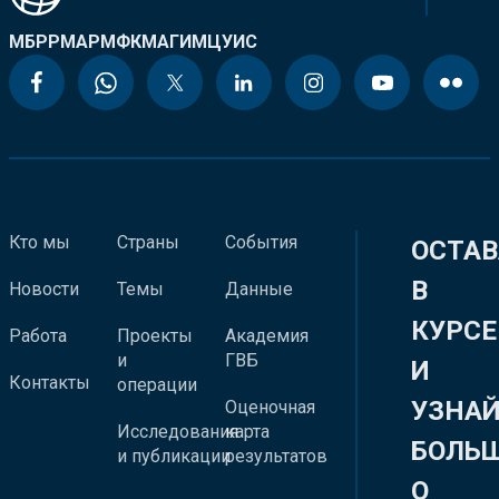
МБРР
МАР
МФК
МАГИ
МЦУИС
Кто мы
Страны
События
ОСТАВ
В
Новости
Темы
Данные
КУРСЕ
Работа
Проекты
Академия
и
ГВБ
И
Контакты
операции
УЗНА
Оценочная
Исследования
карта
БОЛЬ
и публикации
результатов
О