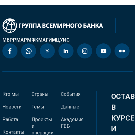
МБРР
МАР
МФК
МАГИ
МЦУИС
Кто мы
Страны
События
ОСТАВ
В
Новости
Темы
Данные
КУРСЕ
Работа
Проекты
Академия
и
ГВБ
И
Контакты
операции