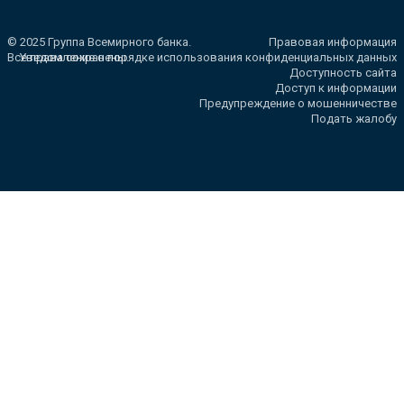
© 2025 Группа Всемирного банка.
Правовая информация
Все права сохранены.
Уведомление о порядке использования конфиденциальных данных
Доступность сайта
Доступ к информации
Предупреждение о мошенничестве
Подать жалобу