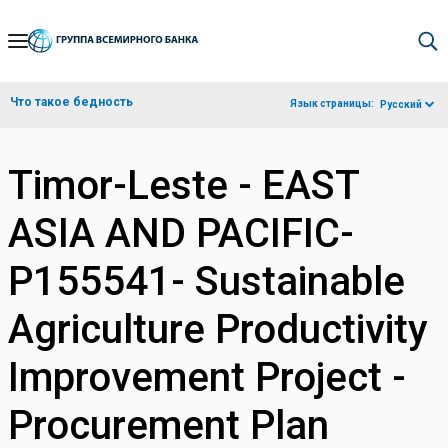
Skip
to
Main
Что такое бедность
Язык страницы:
Русский
Navigation
Timor-Leste - EAST
ASIA AND PACIFIC-
P155541- Sustainable
Agriculture Productivity
Improvement Project -
Procurement Plan