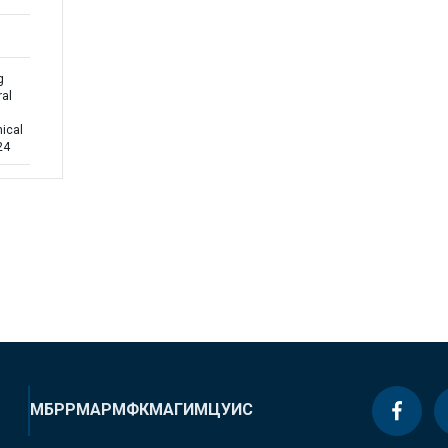
g
ral
nical
24
МБРР
МАР
МФК
МАГИ
МЦУИС