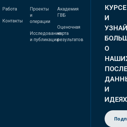
КУРСЕ
Работа
Проекты
Академия
и
ГВБ
И
Контакты
операции
УЗНА
Оценочная
Исследования
карта
БОЛЬ
и публикации
результатов
О
НАШИ
ПОСЛ
ДАНН
И
ИДЕЯ
Подп