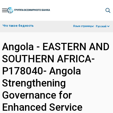
Skip
to
Main
Что такое бедность
Язык страницы:
Русский
Navigation
Angola - EASTERN AND
SOUTHERN AFRICA-
P178040- Angola
Strengthening
Governance for
Enhanced Service