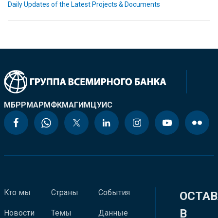
Daily Updates of the Latest Projects & Documents
МБРР
МАР
МФК
МАГИ
МЦУИС
Кто мы
Страны
События
ОСТАВ
В
Новости
Темы
Данные