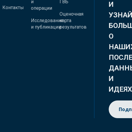
и
ГВБ
И
Контакты
операции
УЗНА
Оценочная
Исследования
карта
БОЛЬ
и публикации
результатов
О
НАШИ
ПОСЛ
ДАНН
И
ИДЕЯ
Подп