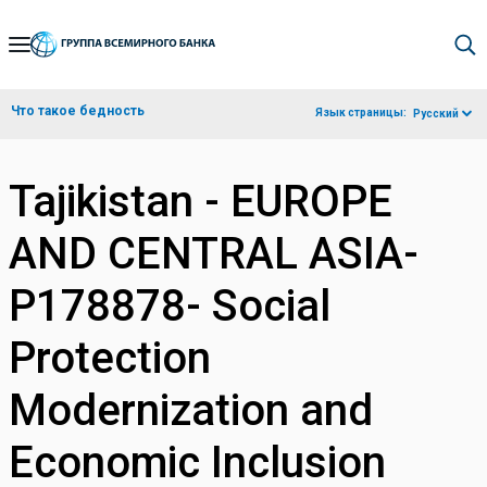
Skip
to
Main
Что такое бедность
Язык страницы:
Русский
Navigation
Tajikistan - EUROPE
AND CENTRAL ASIA-
P178878- Social
Protection
Modernization and
Economic Inclusion