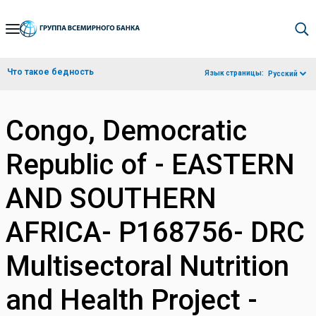
Skip
to
Main
Что такое бедность
Язык страницы:
Русский
Navigation
Congo, Democratic
Republic of - EASTERN
AND SOUTHERN
AFRICA- P168756- DRC
Multisectoral Nutrition
and Health Project -