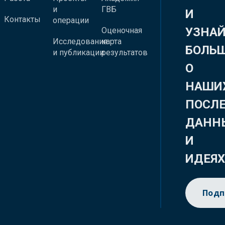
и
ГВБ
И
Контакты
операции
УЗНА
Оценочная
Исследования
карта
БОЛЬ
и публикации
результатов
О
НАШИ
ПОСЛ
ДАНН
И
ИДЕЯ
Подп