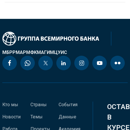
МБРР
МАР
МФК
МАГИ
МЦУИС
Кто мы
Страны
События
ОСТАВ
В
Новости
Темы
Данные
КУРСЕ
Работа
Проекты
Академия