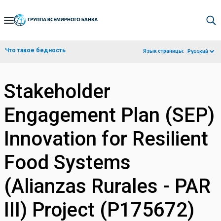
Skip
to
Main
Что такое бедность
Язык страницы:
Русский
Navigation
Stakeholder
Engagement Plan (SEP)
Innovation for Resilient
Food Systems
(Alianzas Rurales - PAR
III) Project (P175672)