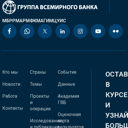
МБРР
МАР
МФК
МАГИ
МЦУИС
Кто мы
Страны
События
ОСТАВ
В
Новости
Темы
Данные
КУРСЕ
Работа
Проекты
Академия
и
ГВБ
И
Контакты
операции
УЗНА
Оценочная
Исследования
карта
БОЛЬ
и публикации
результатов