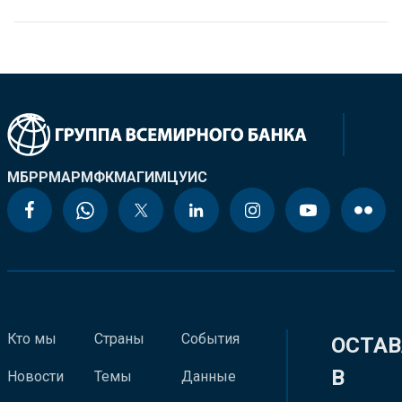
МБРР
МАР
МФК
МАГИ
МЦУИС
Кто мы
Страны
События
ОСТАВ
В
Новости
Темы
Данные