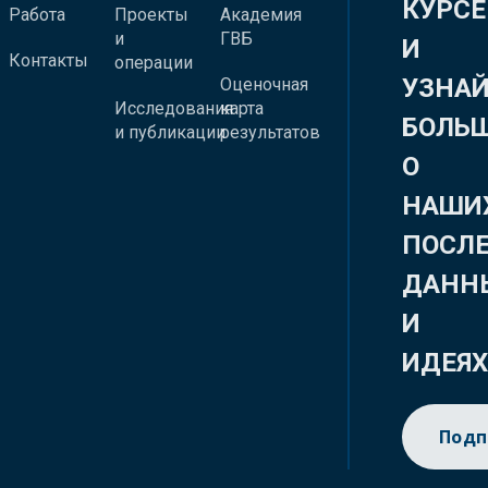
КУРСЕ
Работа
Проекты
Академия
и
ГВБ
И
Контакты
операции
УЗНА
Оценочная
Исследования
карта
БОЛЬ
и публикации
результатов
О
НАШИ
ПОСЛ
ДАНН
И
ИДЕЯ
Подп