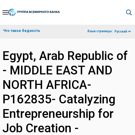
Skip
to
Main
Что такое бедность
Язык страницы:
Русский
Navigation
Egypt, Arab Republic of
- MIDDLE EAST AND
NORTH AFRICA-
P162835- Catalyzing
Entrepreneurship for
Job Creation -