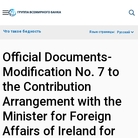
Skip
to
Main
Что такое бедность
Язык страницы:
Русский
Navigation
Official Documents-
Modification No. 7 to
the Contribution
Arrangement with the
Minister for Foreign
Affairs of Ireland for