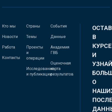
Кто мы
Страны
События
ОСТАВ
В
Новости
Темы
Данные
КУРСЕ
Работа
Проекты
Академия
и
ГВБ
И
Контакты
операции
УЗНА
Оценочная
Исследования
карта
БОЛЬ
и публикации
результатов
О
НАШИ
ПОСЛ
ДАНН