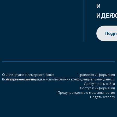
И
ИДЕЯ
Подп
© 2025 Группа Всемирного банка.
Правовая информация
Все права сохранены.
Уведомление о порядке использования конфиденциальных данных
Доступность сайта
Доступ к информации
Предупреждение о мошенничестве
Подать жалобу