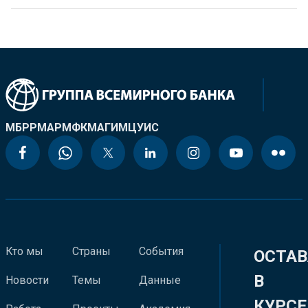
МБРР
МАР
МФК
МАГИ
МЦУИС
Кто мы
Страны
События
ОСТАВ
В
Новости
Темы
Данные
КУРСЕ