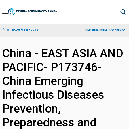
Skip
to
Main
Что такое бедность
Язык страницы:
Русский
Navigation
China - EAST ASIA AND
PACIFIC- P173746-
China Emerging
Infectious Diseases
Prevention,
Preparedness and