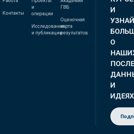
Работа
Проекты
Академия
и
ГВБ
И
Контакты
операции
УЗНА
Оценочная
Исследования
карта
БОЛЬ
и публикации
результатов
О
НАШИ
ПОСЛ
ДАНН
И
ИДЕЯ
Подп