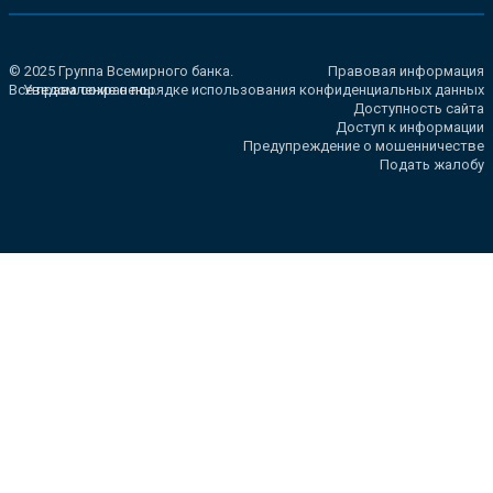
© 2025 Группа Всемирного банка.
Правовая информация
Все права сохранены.
Уведомление о порядке использования конфиденциальных данных
Доступность сайта
Доступ к информации
Предупреждение о мошенничестве
Подать жалобу