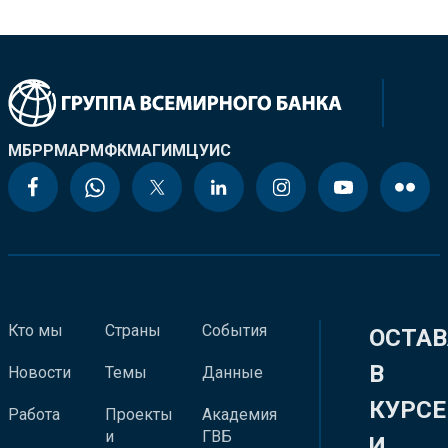
МБРР
МАР
МФК
МАГИ
МЦУИС
Кто мы
Страны
События
ОСТАВ
В
Новости
Темы
Данные
КУРСЕ
Работа
Проекты
Академия
и
ГВБ
И