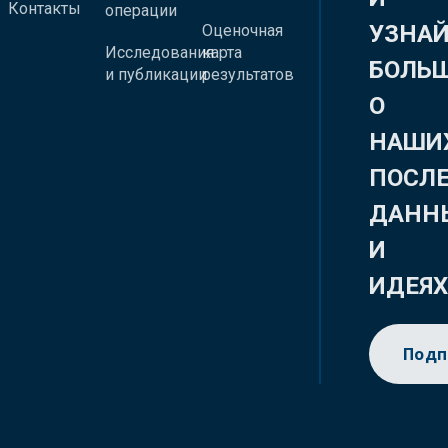
Контакты
операции
УЗНА
Оценочная
Исследования
карта
БОЛЬ
и публикации
результатов
О
НАШИ
ПОСЛ
ДАНН
И
ИДЕЯ
Подп