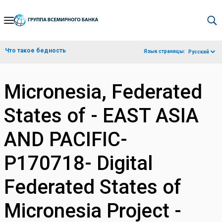
Skip
to
Main
Что такое бедность
Язык страницы:
Русский
Navigation
Micronesia, Federated
States of - EAST ASIA
AND PACIFIC-
P170718- Digital
Federated States of
Micronesia Project -