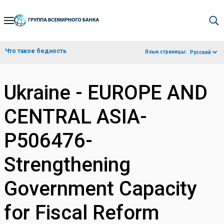
Skip
to
Main
Что такое бедность
Язык страницы:
Русский
Navigation
Ukraine - EUROPE AND
CENTRAL ASIA-
P506476-
Strengthening
Government Capacity
for Fiscal Reform