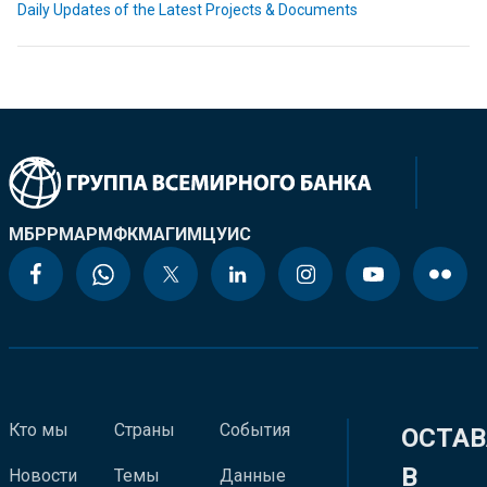
Daily Updates of the Latest Projects & Documents
МБРР
МАР
МФК
МАГИ
МЦУИС
Кто мы
Страны
События
ОСТАВ
В
Новости
Темы
Данные