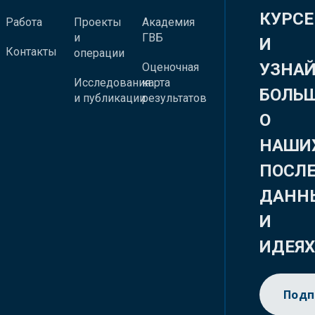
КУРСЕ
Работа
Проекты
Академия
и
ГВБ
И
Контакты
операции
УЗНА
Оценочная
Исследования
карта
БОЛЬ
и публикации
результатов
О
НАШИ
ПОСЛ
ДАНН
И
ИДЕЯ
Подп