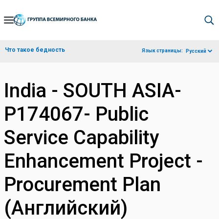
Skip
to
Main
Что такое бедность
Язык страницы:
Русский
Navigation
India - SOUTH ASIA-
P174067- Public
Service Capability
Enhancement Project -
Procurement Plan
(Английский)