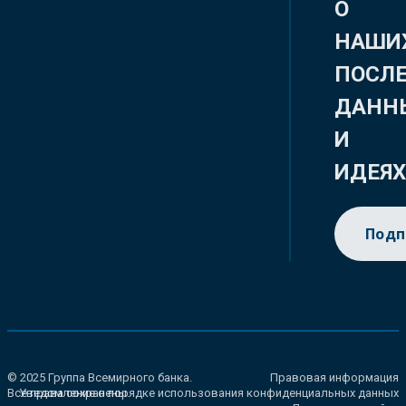
О
НАШИ
ПОСЛ
ДАНН
И
ИДЕЯ
Подп
© 2025 Группа Всемирного банка.
Правовая информация
Все права сохранены.
Уведомление о порядке использования конфиденциальных данных