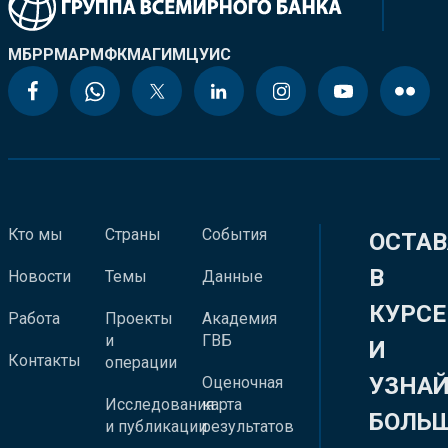
МБРР
МАР
МФК
МАГИ
МЦУИС
Кто мы
Страны
События
ОСТАВ
В
Новости
Темы
Данные
КУРСЕ
Работа
Проекты
Академия
и
ГВБ
И
Контакты
операции
УЗНА
Оценочная
Исследования
карта
БОЛЬ
и публикации
результатов