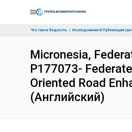
Skip
to
Main
Что такое бедность
Исследования И Публикации (анг
Navigation
Micronesia, Federa
P177073- Federated
Oriented Road Enh
(Английский)