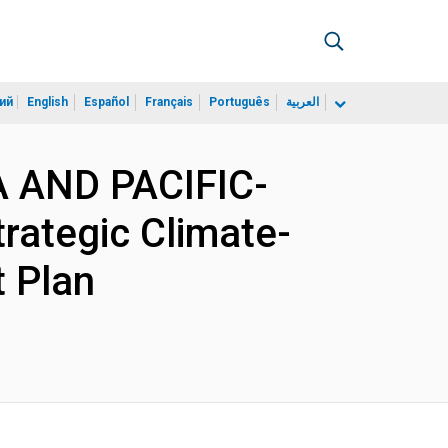
ий
English
Español
Français
Português
العربية
IA AND PACIFIC-
rategic Climate-
 Plan