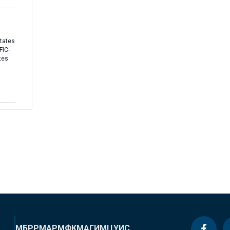
tates
FIC-
tes
МБРР
МАР
МФК
МАГИ
МЦУИС