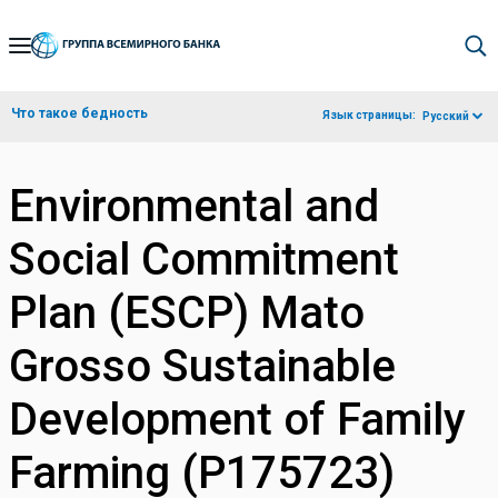
Skip
to
Main
Что такое бедность
Язык страницы:
Русский
Navigation
Environmental and
Social Commitment
Plan (ESCP) Mato
Grosso Sustainable
Development of Family
Farming (P175723)