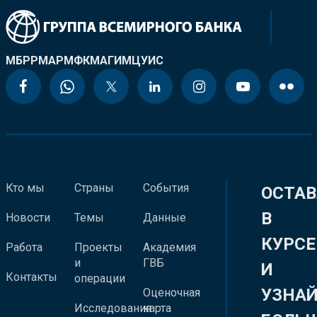
МБРР
МАР
МФК
МАГИ
МЦУИС
Кто мы
Страны
События
ОСТАВ
В
Новости
Темы
Данные
КУРСЕ
Работа
Проекты
Академия
и
ГВБ
И
Контакты
операции
УЗНА
Оценочная
Исследования
карта