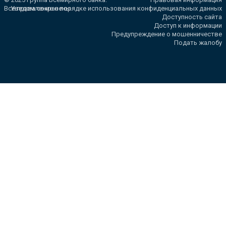
Все права сохранены.
Уведомление о порядке использования конфиденциальных данных
Доступность сайта
Доступ к информации
Предупреждение о мошенничестве
Подать жалобу